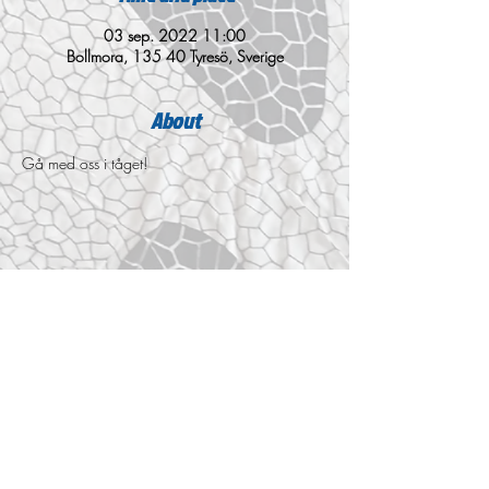
03 sep. 2022 11:00
Bollmora, 135 40 Tyresö, Sverige
About
Gå med oss i tåget!
Share
© 2026 Samba de Souza Allt material på denna
webbsida är skyddat enligt lagen om
upphovsrätt.