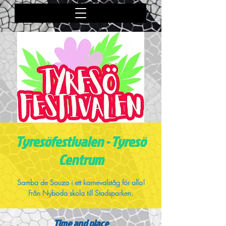
Tyresöfestivalen - Tyresö
Centrum
Samba de Souza i ett karnevalståg för alla!
Från Nyboda skola till Stadsparken.
Time and place